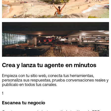
En cuatro destinos colombianos, Visito automatiza el 94%
de los mensajes y el equipo interviene cuando se necesita
atención personal.
Departamento Studio Bar
De mensajes interminables a noches inolvidables
El venue de Ciudad de México automatiza más del 80% de
las reservas por WhatsApp e Instagram, liberando al equipo
para enfocarse en artistas, eventos y visitantes.
Crea y lanza tu agente en minutos
Empieza con tu sitio web, conecta tus herramientas,
personaliza sus respuestas, prueba conversaciones reales y
publícalo en todos tus canales.
1
Escanea tu negocio