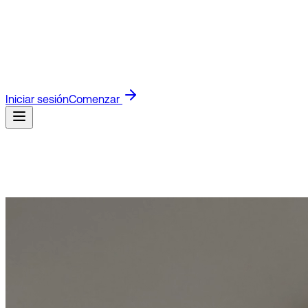
Blog
Lee las últimas novedades de producto e ideas para
negocios.
Guías
Guías rápidas para configurar y usar
Visito.
Docs API
Docs técnicos para construir con la API de
Visito.
Referidos
Únete al programa de afiliados y gana por
referir clientes.
Clientes
Descubre cómo los negocios usan
Visito para responder más rápido y vender más.
Iniciar sesión
Comenzar