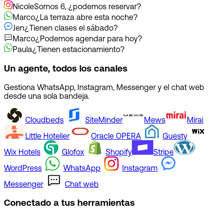
Nicole
Somos 6, ¿podemos reservar?
Marco
¿La terraza abre esta noche?
Jen
¿Tienen clases el sábado?
Marco
¿Podemos agendar para hoy?
Paula
¿Tienen estacionamiento?
Un agente, todos los canales
Gestiona WhatsApp, Instagram, Messenger y el chat web
desde una sola bandeja.
Cloudbeds
SiteMinder
Mews
Mirai
Little Hotelier
Oracle OPERA
Guesty
Wix Hotels
Glofox
Shopify
Stripe
WordPress
WhatsApp
Instagram
Messenger
Chat web
Conectado a tus herramientas