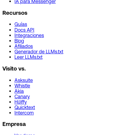
IA para Messenger
Recursos
Guías
Docs API
Integraciones
Blog
Afiliados
Generador de LLMs.txt
Leer LLMs.txt
Visito vs.
Asksuite
Whistle
Akia
Canary
HiJiffy
Quicktext
Intercom
Empresa