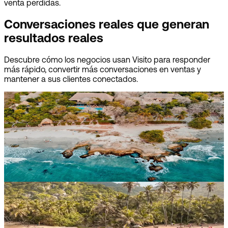
venta perdidas.
Conversaciones reales que generan
resultados reales
Descubre cómo los negocios usan Visito para responder
más rápido, convertir más conversaciones en ventas y
mantener a sus clientes conectados.
Blue Apple Beach
Del primer mensaje al próximo escape a la isla
Este resort isleño certificado como B Corp automatiza el
70% de las preguntas, completa reservas en el chat y
vuelve a conectar con huéspedes anteriores.
Leer la historia del cliente
The Dreamer
Servicio de primera en más de 30.000 mensajes
al mes