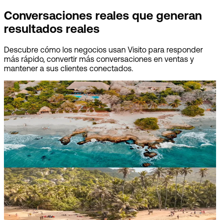
Conversaciones reales que generan
resultados reales
Descubre cómo los negocios usan Visito para responder
más rápido, convertir más conversaciones en ventas y
mantener a sus clientes conectados.
Blue Apple Beach
Del primer mensaje al próximo escape a la isla
Este resort isleño certificado como B Corp automatiza el
70% de las preguntas, completa reservas en el chat y
vuelve a conectar con huéspedes anteriores.
Leer la historia del cliente
The Dreamer
Servicio de primera en más de 30.000 mensajes
al mes