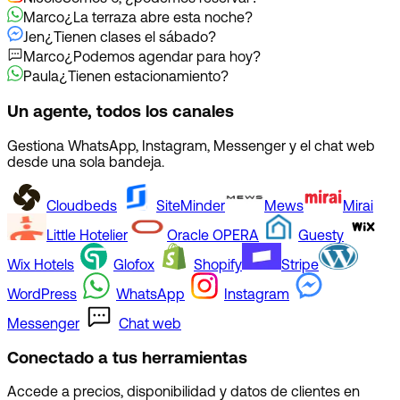
Marco
¿La terraza abre esta noche?
Jen
¿Tienen clases el sábado?
Marco
¿Podemos agendar para hoy?
Paula
¿Tienen estacionamiento?
Un agente, todos los canales
Gestiona WhatsApp, Instagram, Messenger y el chat web
desde una sola bandeja.
Cloudbeds
SiteMinder
Mews
Mirai
Little Hotelier
Oracle OPERA
Guesty
Wix Hotels
Glofox
Shopify
Stripe
WordPress
WhatsApp
Instagram
Messenger
Chat web
Conectado a tus herramientas
Accede a precios, disponibilidad y datos de clientes en