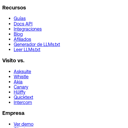
Recursos
Guías
Docs API
Integraciones
Blog
Afiliados
Generador de LLMs.txt
Leer LLMs.txt
Visito vs.
Asksuite
Whistle
Akia
Canary
HiJiffy
Quicktext
Intercom
Empresa
Ver demo