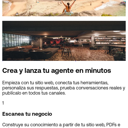
En cuatro destinos colombianos, Visito automatiza el 94%
de los mensajes y el equipo interviene cuando se necesita
atención personal.
Departamento Studio Bar
De mensajes interminables a noches inolvidables
El venue de Ciudad de México automatiza más del 80% de
las reservas por WhatsApp e Instagram, liberando al equipo
para enfocarse en artistas, eventos y visitantes.
Crea y lanza tu agente en minutos
Empieza con tu sitio web, conecta tus herramientas,
personaliza sus respuestas, prueba conversaciones reales y
publícalo en todos tus canales.
1
Escanea tu negocio
Construye su conocimiento a partir de tu sitio web, PDFs e