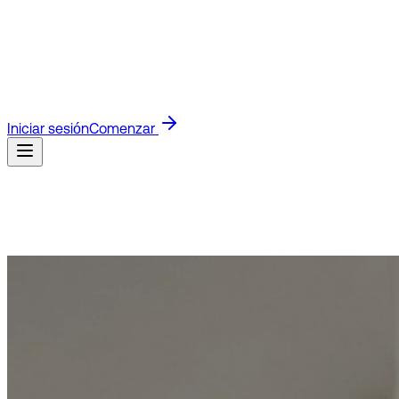
Blog
Lee las últimas novedades de producto e ideas para
negocios.
Guías
Guías rápidas para configurar y usar
Visito.
Docs API
Docs técnicos para construir con la API de
Visito.
Referidos
Únete al programa de afiliados y gana por
referir clientes.
Clientes
Descubre cómo los negocios usan
Visito para responder más rápido y vender más.
Iniciar sesión
Comenzar