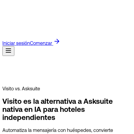
Blog
Lee las últimas novedades de producto e ideas para
negocios.
Guías
Guías rápidas para configurar y usar
Visito.
Docs API
Docs técnicos para construir con la API de
Visito.
Referidos
Únete al programa de afiliados y gana por
referir clientes.
Clientes
Descubre cómo los negocios usan
Visito para responder más rápido y vender más.
Iniciar sesión
Comenzar
Visito vs. Asksuite
Visito es la alternativa a Asksuite
nativa en IA para hoteles
independientes
Automatiza la mensajería con huéspedes, convierte