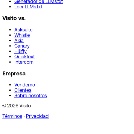
Generador de LLMs.txt
Leer LLMs.txt
Visito vs.
Asksuite
Whistle
Akia
Canary
HiJiffy
Quicktext
Intercom
Empresa
Ver demo
Clientes
Sobre nosotros
© 2026 Visito.
Términos
·
Privacidad