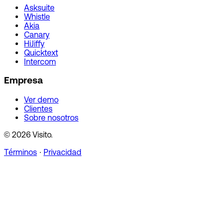
Asksuite
Whistle
Akia
Canary
HiJiffy
Quicktext
Intercom
Empresa
Ver demo
Clientes
Sobre nosotros
© 2026 Visito.
Términos
·
Privacidad