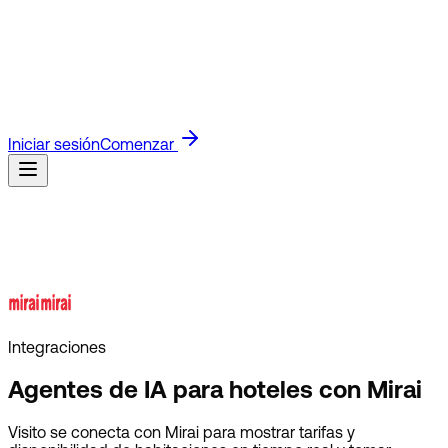
Blog
Lee las últimas novedades de producto e ideas para
negocios.
Guías
Guías rápidas para configurar y usar
Visito.
Docs API
Docs técnicos para construir con la API de
Visito.
Referidos
Únete al programa de afiliados y gana por
referir clientes.
Clientes
Descubre cómo los negocios usan
Visito para responder más rápido y vender más.
Iniciar sesión
Comenzar
Integraciones
Agentes de IA para hoteles con Mirai
Visito se conecta con Mirai para mostrar tarifas y