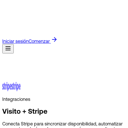
Blog
Lee las últimas novedades de producto e ideas para
negocios.
Guías
Guías rápidas para configurar y usar
Visito.
Docs API
Docs técnicos para construir con la API de
Visito.
Referidos
Únete al programa de afiliados y gana por
referir clientes.
Clientes
Descubre cómo los negocios usan
Visito para responder más rápido y vender más.
Iniciar sesión
Comenzar
Integraciones
Visito + Stripe
Conecta Stripe para sincronizar disponibilidad, automatizar